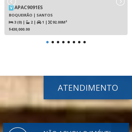
APAC9091ES
V
BOQUEIRÃO | SANTOS
3 (0)
|
2
|
1
|
92.00M²
$430,000.00
ATENDIMENTO