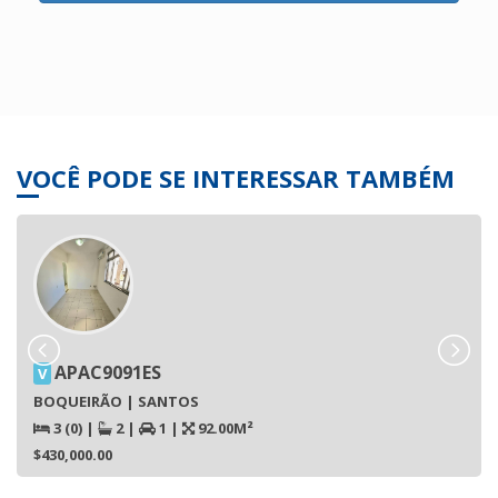
VOCÊ PODE SE INTERESSAR TAMBÉM
APAC9091ES
V
BOQUEIRÃO | SANTOS
3 (0)
|
2
|
1
|
92.00M²
$430,000.00