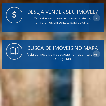
DESEJA VENDER SEU IMÓVEL?
Cadastre seu imóvel em nosso sistema,
entraremos em contato para ativá-lo.
BUSCA DE IMÓVEIS NO MAPA
Veja os imóveis em destaque no mapa interativo
do Google Maps