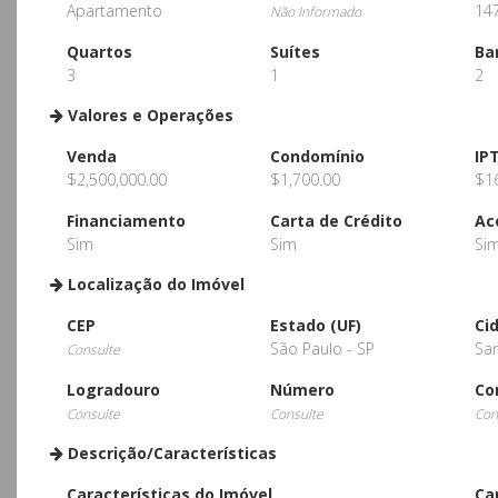
Apartamento
14
Não Informado
Quartos
Suítes
Ba
3
1
2
Valores e Operações
Venda
Condomínio
IP
$2,500,000.00
$1,700.00
$1
Financiamento
Carta de Crédito
Ac
Sim
Sim
Si
Localização do Imóvel
CEP
Estado (UF)
Ci
São Paulo - SP
Sa
Consulte
Logradouro
Número
Co
Consulte
Consulte
Con
Descrição/Características
Características do Imóvel
Ca