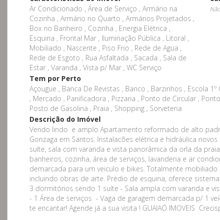
Ar Condicionado , Área de Serviço , Armário na
Não
Cozinha , Armário no Quarto , Armários Projetados ,
Box no Banheiro , Cozinha , Energia Elétrica ,
Esquina , Frontal Mar , Iluminação Pública , Litoral ,
Mobiliado , Nascente , Piso Frio , Rede de Agua ,
Rede de Esgoto , Rua Asfaltada , Sacada , Sala de
Estar , Varanda , Vista p/ Mar , WC Serviço
Tem por Perto
Açougue , Banca De Revistas , Banco , Barzinhos , Escola 1º 
, Mercado , Panificadora , Pizzaria , Ponto de Circular , Pont
Posto de Gasolina , Praia , Shopping , Sorveteria
Descrição do Imóvel
Vendo lindo e amplo Apartamento reformado de alto padrã
Gonzaga em Santos. Instalacões elétrica e hidráulica novos
suíte, sala com varanda e vista panorâmica da orla da prai
banheiros, cozinha, área de serviços, lavanderia e ar cond
demarcada para um veiculo e bikes. Totalmente mobiliado
incluindo obras de arte. Prédio de esquina, oferece sistema
3 dormitórios sendo 1 suíte - Sala ampla com varanda e vis
- 1 Área de serviços - Vaga de garagem demarcada p/ 1 veí
te encantar! Agende já a sua visita ! GUAIAÓ IMOVEIS Crec