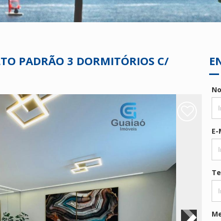
TO PADRÃO 3 DORMITÓRIOS C/
E
N
E-
Te
M