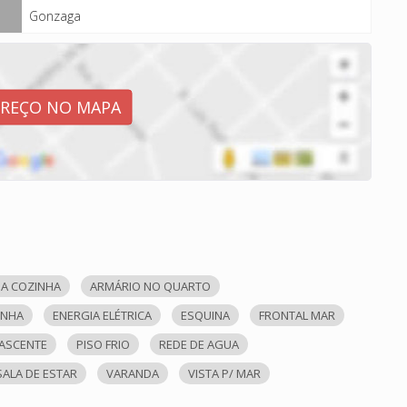
Gonzaga
EREÇO NO MAPA
A COZINHA
ARMÁRIO NO QUARTO
INHA
ENERGIA ELÉTRICA
ESQUINA
FRONTAL MAR
ASCENTE
PISO FRIO
REDE DE AGUA
SALA DE ESTAR
VARANDA
VISTA P/ MAR