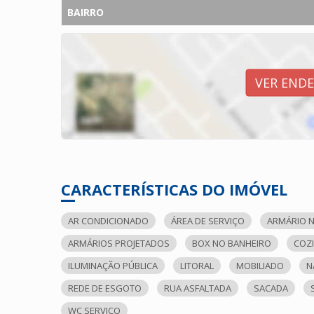
BAIRRO
VER END
CARACTERÍSTICAS DO IMÓVEL
AR CONDICIONADO
ÁREA DE SERVIÇO
ARMÁRIO N
ARMÁRIOS PROJETADOS
BOX NO BANHEIRO
COZ
ILUMINAÇÃO PÚBLICA
LITORAL
MOBILIADO
N
REDE DE ESGOTO
RUA ASFALTADA
SACADA
WC SERVIÇO